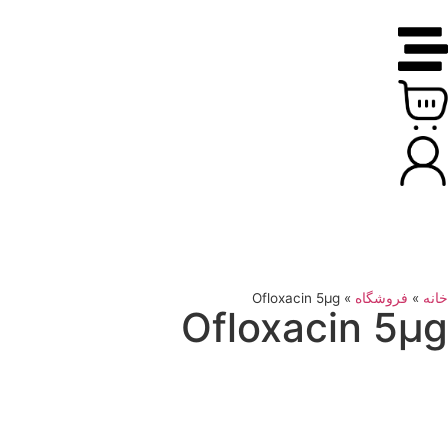
خانه
»
فروشگاه
»
Ofloxacin 5μg
Ofloxacin 5μg