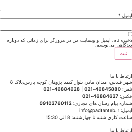
ایمیل
*
ذخیره نام، ایمیل و وبسایت من در مرورگر برای زمانی که دوباره
دیدگاهی می‌نویسم.
ارتباط با ما
شهر قـدس، میدان مادر، بلوار کیمیا پژوهان کوچه پارس،پلاک 8
تلفن:
46845880-021
|
46884628-021
فکس:
46884627-021
شماره پیام رسان های مجازی:
09102760112
ایمیل: info@padtanteb.ir
ساعت کاری شنبه تا چهارشنبه: 8 الی 15:30
ارتباط با ما