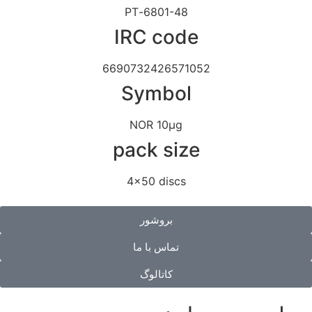
6801-48-PT
IRC code
6690732426571052
Symbol
NOR 10μg
pack size
4x50 discs
بروشور
تماس با ما
کاتالوگ