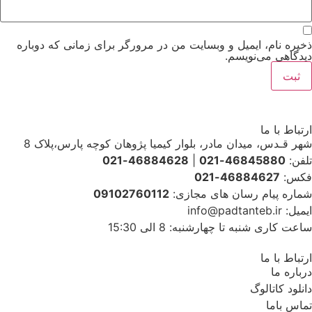
ذخیره نام، ایمیل و وبسایت من در مرورگر برای زمانی که دوباره
دیدگاهی می‌نویسم.
ارتباط با ما
شهر قـدس، میدان مادر، بلوار کیمیا پژوهان کوچه پارس،پلاک 8
تلفن:
46845880-021
|
46884628-021
فکس:
46884627-021
شماره پیام رسان های مجازی:
09102760112
ایمیل: info@padtanteb.ir
ساعت کاری شنبه تا چهارشنبه: 8 الی 15:30
ارتباط با ما
درباره ما
دانلود کاتالوگ
تماس باما