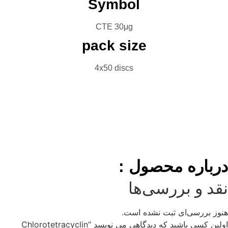
Symbol
CTE 30μg
pack size
4x50 discs
بروشور
تماس با ما
کاتالوگ
حصول :
سی‌ها
بت نشده است.
اولین کسی باشید که دیدگاهی می نویسد “Chlorotetracyclin