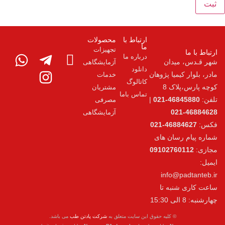
ارتباط با
محصولات
ما
تجهیزات
درباره ما
آزمایشگاهی
دانلود
پژوهان
خدمات
کاتالوگ
مشتریان
تماس باما
|
مصرفی
آزمایشگاهی
های
0910
i
تا
یه حقوق این سایت متعلق به
شرکت پادتن طب
می باشد.