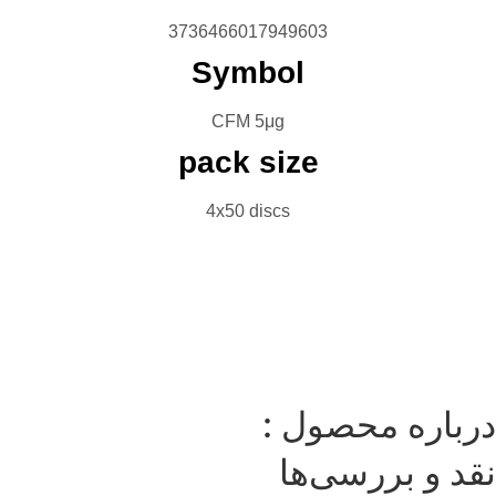
3736466017949603
Symbol
CFM 5μg
pack size
4x50 discs
بروشور
تماس با ما
کاتالوگ
باره محصول :
د و بررسی‌ها