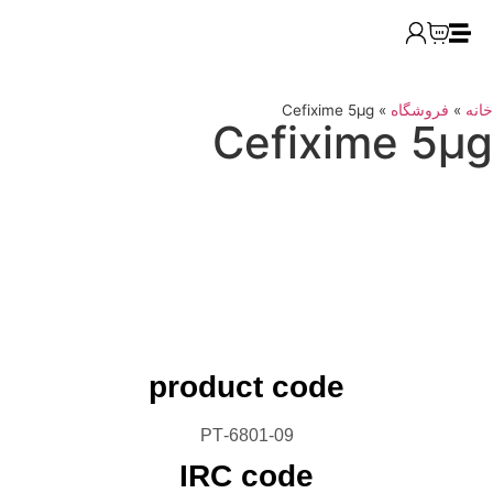
»
فروشگاه
»
Cefixime 5μg
Cefixime 5
product code
6801-09-PT
IRC code