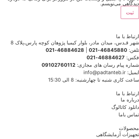
گاهی می‌نویسم.
اط با ما
قـدس، میدان مادر، بلوار کیمیا پژوهان کوچه پارس،پلاک 8
ن:
46845880-021
|
46884628-021
س:
46884627-021
ره پیام رسان های مجازی:
09102760112
info@padtan
کاری شنبه تا چهارشنبه: 8 الی 15:30
اط با ما
ره ما
ود کاتالوگ
س باما
ولات
یزات آزمایشگاهی