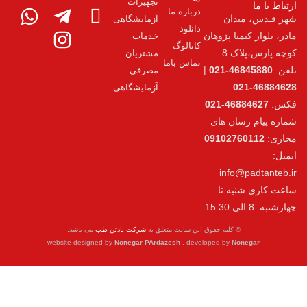
تجهیزات
درباره ما
آزمایشگاهی
دانلود
پژوهان
خدمات
کاتالوگ
مشتریان
تماس باما
|
مصرفی
آزمایشگاهی
های
0910
i
تا
یه حقوق این سایت متعلق به
شرکت پادتن طب
می باشد.
website designed by
Nonegar PArdazesh
, developed b