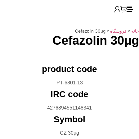
Cefazolin 30μ
Cefazoli
product code
6801-13-PT
IRC code
4276894551148341
Symbol
CZ 30μg