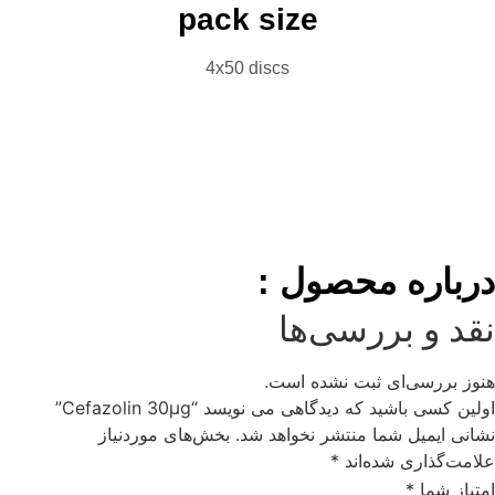
pack size
4x50 discs
بروشور
تماس با ما
کاتالوگ
حصول :
سی‌ها
بت نشده است.
گاهی می نویسد “Cefazolin 30μg”
منتشر نخواهد شد.
بخش‌های موردنیاز
اند
*