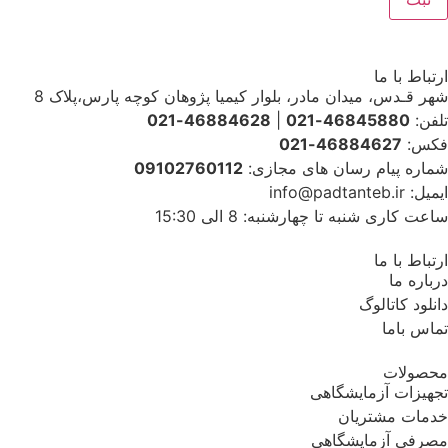
اط با ما
قـدس، میدان مادر، بلوار کیمیا پژوهان کوچه پارس،پلاک 8
ن:
46845880-021
|
46884628-021
س:
46884627-021
ره پیام رسان های مجازی:
09102760112
info@padtan
کاری شنبه تا چهارشنبه: 8 الی 15:30
اط با ما
ره ما
ود کاتالوگ
س باما
ولات
یزات آزمایشگاهی
ات مشتریان
فی آزمایشگاهی