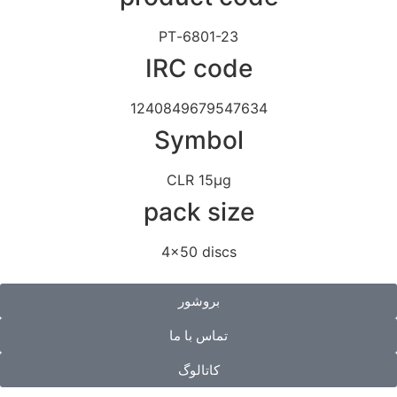
6801-23-PT
IRC code
1240849679547634
Symbol
CLR 15μg
pack size
4x50 discs
بروشور
تماس با ما
کاتالوگ