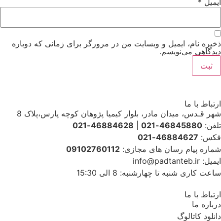
ایمیل
*
ذخیره نام، ایمیل و وبسایت من در مرورگر برای زمانی که دوباره
دیدگاهی می‌نویسم.
ارتباط با ما
شهر قـدس، میدان مادر، بلوار کیمیا پژوهان کوچه پارس،پلاک 8
تلفن:
46845880-021
|
46884628-021
فکس:
46884627-021
شماره پیام رسان های مجازی:
09102760112
ایمیل: info@padtanteb.ir
ساعت کاری شنبه تا چهارشنبه: 8 الی 15:30
ارتباط با ما
درباره ما
دانلود کاتالوگ