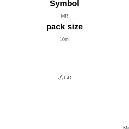
Symbol
MR
pack size
10ml
بروشور
تماس با ما
کاتالوگ