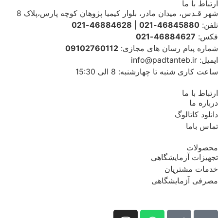
ارتباط با ما
شهر قـدس، میدان مادر، بلوار کیمیا پژوهان کوچه پارس،پلاک 8
تلفن:
46845880-021
|
46884628-021
فکس:
46884627-021
شماره پیام رسان های مجازی:
09102760112
ایمیل: info@padtanteb.ir
ساعت کاری شنبه تا چهارشنبه: 8 الی 15:30
ارتباط با ما
درباره ما
دانلود کاتالوگ
تماس باما
محصولات
تجهیزات آزمایشگاهی
خدمات مشتریان
مصرفی آزمایشگاهی