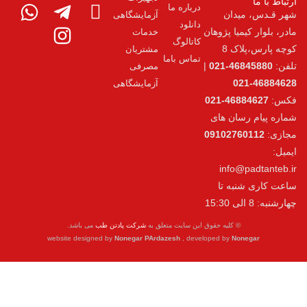
درباره ما
آزمایشگاهی
دانلود
پژوهان
خدمات
کاتالوگ
مشتریان
تماس باما
|
مصرفی
آزمایشگاهی
های
0910
i
تا
یه حقوق این سایت متعلق به
شرکت پادتن طب
می باشد.
website designed by
Nonegar PArdazesh
, developed b