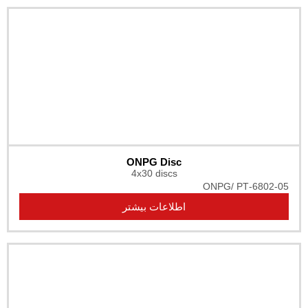
ONPG Disc
4x30 discs
ONP
اطلاعات بیشتر